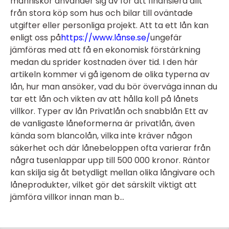
människor använder sig av för att finansiera allt
från stora köp som hus och bilar till oväntade
utgifter eller personliga projekt. Att ta ett lån kan
enligt oss på
https://www.lånse.se/
ungefär
jämföras med att få en ekonomisk förstärkning
medan du sprider kostnaden över tid. I den här
artikeln kommer vi gå igenom de olika typerna av
lån, hur man ansöker, vad du bör överväga innan du
tar ett lån och vikten av att hålla koll på lånets
villkor. Typer av lån Privatlån och snabblån Ett av
de vanligaste låneformerna är privatlån, även
kända som blancolån, vilka inte kräver någon
säkerhet och där lånebeloppen ofta varierar från
några tusenlappar upp till 500 000 kronor. Räntor
kan skilja sig åt betydligt mellan olika långivare och
låneprodukter, vilket gör det särskilt viktigt att
jämföra villkor innan man b...