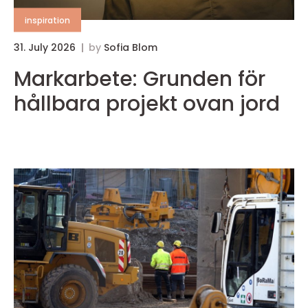
inspiration
31. July 2026
by
Sofia Blom
3
Markarbete: Grunden för
hållbara projekt ovan jord
b