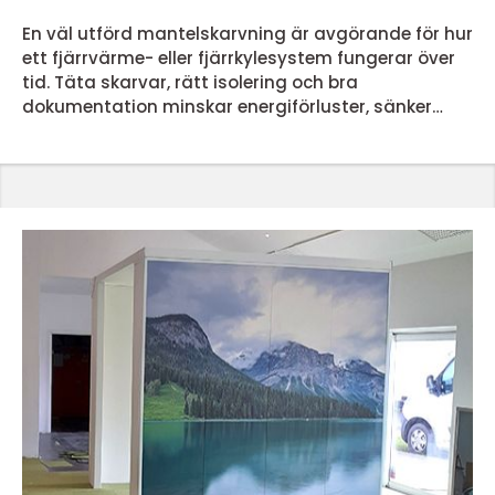
En väl utförd mantelskarvning är avgörande för hur
ett fjärrvärme- eller fjärrkylesystem fungerar över
tid. Täta skarvar, rätt isolering och bra
dokumentation minskar energiförluster, sänker
driftkostnader och förlänger livslängden på
kulvertrören. När skarvarna håller samma kvalitet
som rören i övrigt får anläggningen en stabil och
säker drift, år efter år. Vad mantelskarvning är och
varför den är så viktig Mantelskarvning handlar om
att samma...