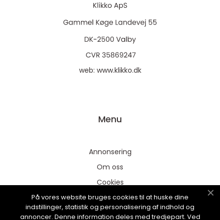
web:
www.klikko.dk
Menu
Annonsering
Om oss
Cookies
På vores website bruges cookies til at huske dine
Kontakta oss
indstillinger, statistik og personalisering af indhold og
Sitemap
annoncer. Denne information deles med tredjepart. Ved