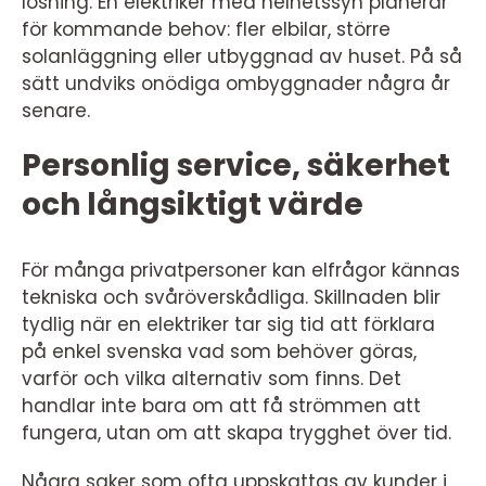
lösning. En elektriker med helhetssyn planerar
för kommande behov: fler elbilar, större
solanläggning eller utbyggnad av huset. På så
sätt undviks onödiga ombyggnader några år
senare.
Personlig service, säkerhet
och långsiktigt värde
För många privatpersoner kan elfrågor kännas
tekniska och svåröverskådliga. Skillnaden blir
tydlig när en elektriker tar sig tid att förklara
på enkel svenska vad som behöver göras,
varför och vilka alternativ som finns. Det
handlar inte bara om att få strömmen att
fungera, utan om att skapa trygghet över tid.
Några saker som ofta uppskattas av kunder i