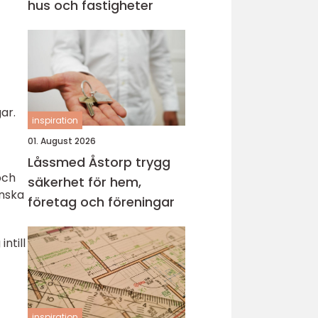
hus och fastigheter
ar.
inspiration
01. August 2026
Låssmed Åstorp trygg
och
säkerhet för hem,
önska
företag och föreningar
ntill
inspiration