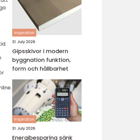
 att
iga
inspiration
31. July 2026
id.
Gipsskivor i modern
h
byggnation funktion,
form och hållbarhet
ör
line.
inspiration
31. July 2026
Energibesparing sänk