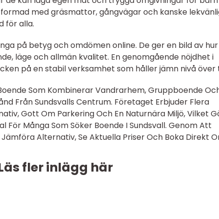
är de kan laga egen mat och trygga omgivningar för barn
nt utformad med gräsmattor, gångvägar och kanske lekvänl
 för alla.
många på betyg och omdömen online. De ger en bild av hur
de, läge och allmän kvalitet. En genomgående nöjdhet i
cken på en stabil verksamhet som håller jämn nivå över t
tt Boende Som Kombinerar Vandrarhem, Gruppboende Oc
d Från Sundsvalls Centrum. Företaget Erbjuder Flera
nativ, Gott Om Parkering Och En Naturnära Miljö, Vilket G
 Val För Många Som Söker Boende I Sundsvall. Genom Att
ämföra Alternativ, Se Aktuella Priser Och Boka Direkt On
Läs fler inlägg här