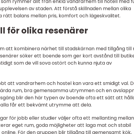
som rymmer allt från enkla vandrarhem till hotell med fu
upplevelsen av staden. Att förstå skillnaden mellan olika
ta rätt balans mellan pris, komfort och lägeskvalitet.
l för olika resenärer
m att kombinera närhet till stadskärnan med tillgång till
enärer söker ett boende som ger kort avstånd till butike
idigt som de vill sova ostört och kunna njuta av
 att vandrarhem och hostel kan vara ett smidigt val. 
risvärda rum, bra gemensamma utrymmen och en avslapp
isgäng blir den här typen av boende ofta ett sätt att håll
alla får ett bekvämt utrymme att dela.
 för jobb eller studier väljer ofta ett mellanting mellan
terar eget rum, goda möjligheter att laga mat och stabil
 online. För den gruppen blir tillgång till gemensamt kök,