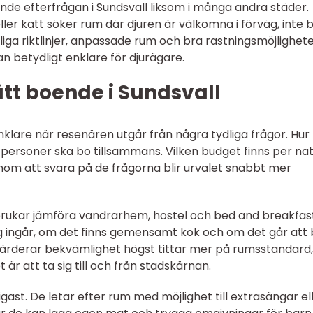
nde efterfrågan i Sundsvall liksom i många andra städer.
ler katt söker rum där djuren är välkomna i förväg, inte 
ga riktlinjer, anpassade rum och bra rastningsmöjlighete
n betydligt enklare för djurägare.
ätt boende i Sundsvall
enklare när resenären utgår från några tydliga frågor. Hur
 personer ska bo tillsammans. Vilken budget finns per na
Genom att svara på de frågorna blir urvalet snabbt mer
brukar jämföra vandrarhem, hostel och bed and breakfas
g ingår, om det finns gemensamt kök och om det går att
rderar bekvämlighet högst tittar mer på rumsstandard,
t är att ta sig till och från stadskärnan.
iktigast. De letar efter rum med möjlighet till extrasängar el