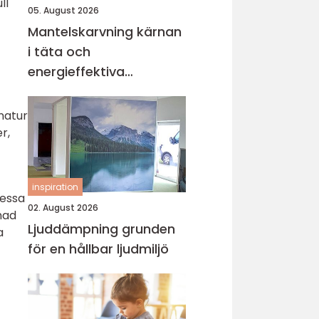
ll
05. August 2026
Mantelskarvning kärnan
i täta och
energieffektiva
kulvertrör
 natur
r,
inspiration
Dessa
02. August 2026
nad
Ljuddämpning grunden
a
för en hållbar ljudmiljö