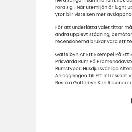
flera sängar i samma rum, kök d
röra sig i. När utemiljön är lug
ytor blir vistelsen mer avslappnad
För att underlätta valet tittar 
andra upplevt städning, bemötan
recensionerna brukar vara ett te
Gaffelbyn Är Ett Exempel På E
Prisvärda Rum På Promenadavstån
Rumstyper, Husdjursvänliga Alter
Anläggningen Till Ett Intressant
Besöka Gaffelbyn Kan Resenärer J