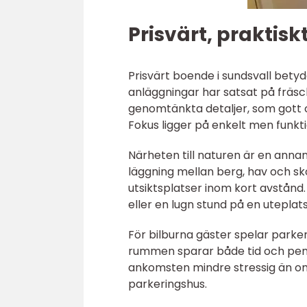
Prisvärt, praktis
Prisvärt boende i sundsvall bety
anläggningar har satsat på fr
genomtänkta detaljer, som gott o
Fokus ligger på enkelt men funkt
Närheten till naturen är en annan
läggning mellan berg, hav och s
utsiktsplatser inom kort avstånd
eller en lugn stund på en uteplat
För bilburna gäster spelar parker
rummen sparar både tid och penga
ankomsten mindre stressig än om 
parkeringshus.