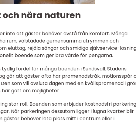
kt och nära naturen
der inte att gäster behöver avstå från komfort. Många
äscha rum, välstädade gemensamma utrymmen och
m eluttag, rejäla sängar och smidiga självservice-lösning
ionellt boende som ger bra värde för pengarna.
 tydlig fördel för många boenden i Sundsvall. Stadens
kog gör att gäster ofta har promenadstråk, motionsspår 
. Den som vill avsluta dagen med en kvällspromenad i gr
s har gott om möjligheter.
ing stor roll. Boenden som erbjuder kostnadsfri parkering i
r. När parkeringen dessutom ligger i lugna kvarter blir
gäster behöver leta plats mitt i centrum eller i