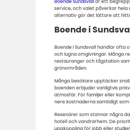
Boende Sundsvall
är ett begrepp 
service, och valet påverkar hela 
alternativ gör det lättare att hit
Boende i Sundsval
Boende i Sundsvall handlar ofta o
och lugna omgivningar. Många res
restauranger och tågstation samt
grönområden.
Många besökare upptäcker snabbt
boenden erbjuder vanligtvis p
atmosfär. För familjer eller komp
nere kostnaderna samtidigt som 
Resenärer som stannar några dagar
hotell och vandrarhem. De priori
uppkoppling för jobb eller studier