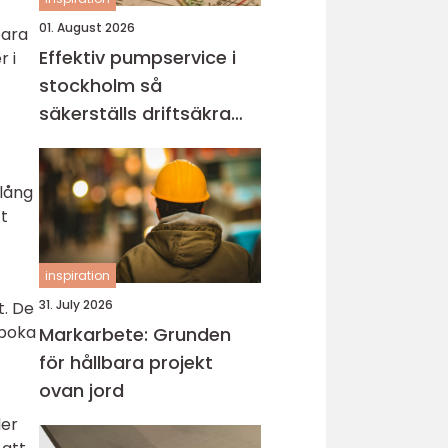
01. August 2026
bara
Effektiv pumpservice i
r i
stockholm så
säkerställs driftsäkra
anläggningar
 lång
tt
inspiration
31. July 2026
t. De
 boka
Markarbete: Grunden
för hållbara projekt
ovan jord
ler