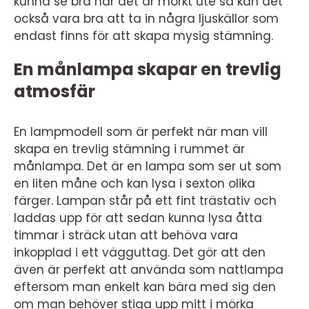
kunna se bra när det är mörkt ute så kan det
också vara bra att ta in några ljuskällor som
endast finns för att skapa mysig stämning.
En månlampa skapar en trevlig
atmosfär
En lampmodell som är perfekt när man vill
skapa en trevlig stämning i rummet är
månlampa. Det är en lampa som ser ut som
en liten måne och kan lysa i sexton olika
färger. Lampan står på ett fint trästativ och
laddas upp för att sedan kunna lysa åtta
timmar i sträck utan att behöva vara
inkopplad i ett vägguttag. Det gör att den
även är perfekt att använda som nattlampa
eftersom man enkelt kan bära med sig den
om man behöver stiga upp mitt i mörka