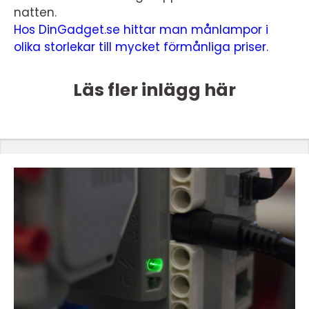
natten.
Hos DinGadget.se hittar man månlampor i
olika storlekar till mycket förmånliga priser.
Läs fler inlägg här