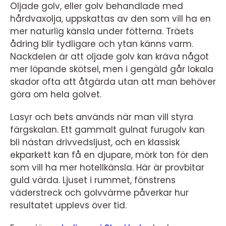
Oljade golv, eller golv behandlade med
hårdvaxolja, uppskattas av den som vill ha en
mer naturlig känsla under fötterna. Träets
ådring blir tydligare och ytan känns varm.
Nackdelen är att oljade golv kan kräva något
mer löpande skötsel, men i gengäld går lokala
skador ofta att åtgärda utan att man behöver
göra om hela golvet.
Lasyr och bets används när man vill styra
färgskalan. Ett gammalt gulnat furugolv kan
bli nästan drivvedsljust, och en klassisk
ekparkett kan få en djupare, mörk ton för den
som vill ha mer hotellkänsla. Här är provbitar
guld värda. Ljuset i rummet, fönstrens
väderstreck och golvvärme påverkar hur
resultatet upplevs över tid.