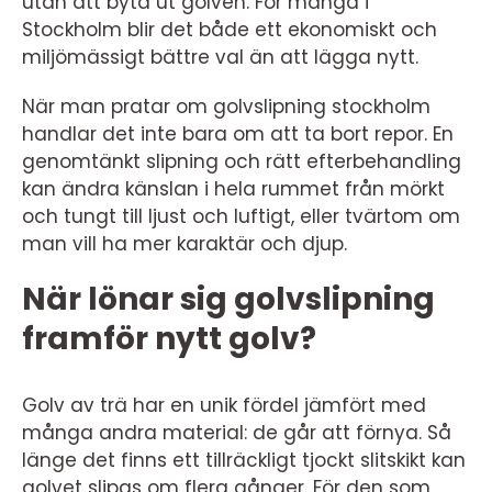
utan att byta ut golven. För många i
Stockholm blir det både ett ekonomiskt och
miljömässigt bättre val än att lägga nytt.
När man pratar om golvslipning stockholm
handlar det inte bara om att ta bort repor. En
genomtänkt slipning och rätt efterbehandling
kan ändra känslan i hela rummet från mörkt
och tungt till ljust och luftigt, eller tvärtom om
man vill ha mer karaktär och djup.
När lönar sig golvslipning
framför nytt golv?
Golv av trä har en unik fördel jämfört med
många andra material: de går att förnya. Så
länge det finns ett tillräckligt tjockt slitskikt kan
golvet slipas om flera gånger. För den som