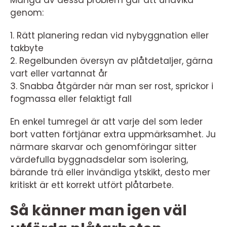
Många av dessa problem går att undvika
genom:
1. Rätt planering redan vid nybyggnation eller
takbyte
2. Regelbunden översyn av plåtdetaljer, gärna
vart eller vartannat år
3. Snabba åtgärder när man ser rost, sprickor i
fogmassa eller felaktigt fall
En enkel tumregel är att varje del som leder
bort vatten förtjänar extra uppmärksamhet. Ju
närmare skarvar och genomföringar sitter
värdefulla byggnadsdelar som isolering,
bärande trä eller invändiga ytskikt, desto mer
kritiskt är ett korrekt utfört plåtarbete.
Så känner man igen väl