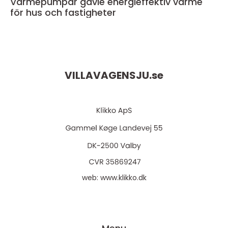
Värmepumpar gävle energieffektiv värme
för hus och fastigheter
VILLAVAGENSJU.
se
web:
www.klikko.dk