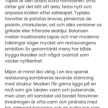
Tapas är den andra stora hörnstenen. Små
rätter gör det lätt att dela, testa nytt och
anpassa kvällen efter sällskapet. Typiska
favoriter är patatas bravas, pimientos de
padrón, charkuterier, ost och olika versioner av
grillade eller friterade skaldjur. Balansen
mellan traditionella tapas och mer moderna
tolkningar säger mycket om restaurangens
ambition. En genomtänkt meny har både
trygga klassiker och något oväntat som
väcker nyfikenhet.
Miljön är minst lika viktig. I en bra spansk
restaurang kombineras levande stämning
med struktur. Musiken får gärna ligga på en
nivå som gör lokalen varm och pulserande,
men utan att samtalet vid bordet försvinner.
Inredningen är ofta varm och jordnära med