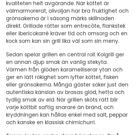
kvaliteten helt avgörande. När köttet är
välmarmorerat, olivoljan har bra fruktighet och
grönsakerna är i säsong märks skillnaden
direkt. Grillade rätter som entrecôte, flankstek
eller ibericokarré kräver tid och omsorg och en
kock som kan sin grill lika väl som sin meny.
Sedan spelar grillen en central roll. Kolgrill ger
en annan djup smak än vanlig stekyta.
Värmen från glöden karamelliserar ytan och
ger en lätt rökighet som lyfter köttet, fisken
eller grönsakerna. Många gäster söker just den
autentiska känslan av brasas glöd, hetta och
tydlig smak av eld. När grillen sköts rätt blir
varje köttbit saftig snarare än bränd, och
kryddningen kan hållas enkel med salt, peppar
och kanske en klassisk chimichurri.