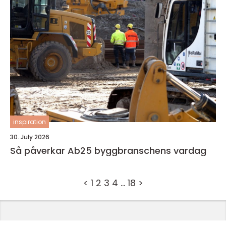
inspiration
30. July 2026
Så påverkar Ab25 byggbranschens vardag
<
1
2
3
4
…
18
>