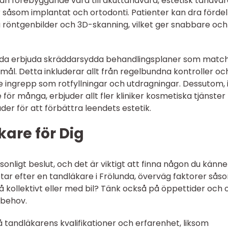
 från förebyggande vård till akuttandvård, estetisk tandvå
åsom implantat och ortodonti. Patienter kan dra fördel
a röntgenbilder och 3D-skanning, vilket ger snabbare oc
unda erbjuda skräddarsydda behandlingsplaner som matc
mål. Detta inkluderar allt från regelbundna kontroller oc
e ingrepp som rotfyllningar och utdragningar. Dessutom, 
re för många, erbjuder allt fler kliniker kosmetiska tjänster
er för att förbättra leendets estetik.
kare för Dig
sonligt beslut, och det är viktigt att finna någon du känne
ar efter en tandläkare i Frölunda, överväg faktorer sås
t nå kollektivt eller med bil? Tänk också på öppettider och
 behov.
på tandläkarens kvalifikationer och erfarenhet, liksom