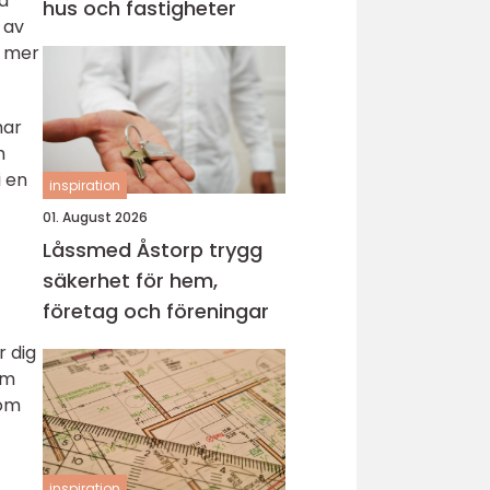
rd
hus och fastigheter
 av
h mer
har
h
i en
inspiration
01. August 2026
Låssmed Åstorp trygg
säkerhet för hem,
företag och föreningar
r dig
om
 om
inspiration