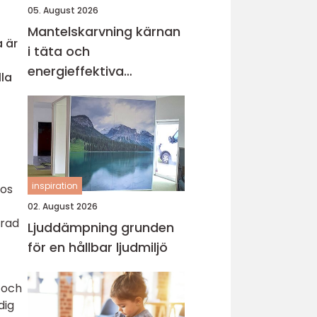
05. August 2026
Mantelskarvning kärnan
a är
i täta och
energieffektiva
lla
kulvertrör
inspiration
hos
02. August 2026
erad
Ljuddämpning grunden
för en hållbar ljudmiljö
 och
dig