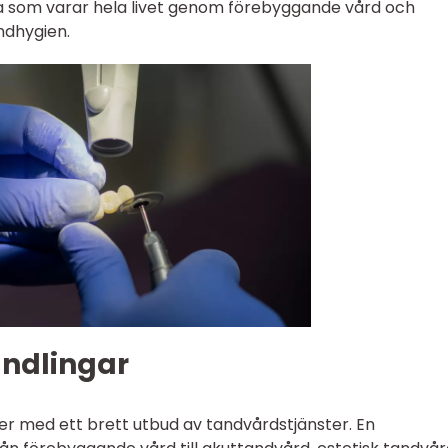
sa som varar hela livet genom förebyggande vård och
ndhygien.
andlingar
iker med ett brett utbud av tandvårdstjänster. En