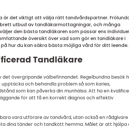
 är det viktigt att välja rätt tandvårdspartner. Frölund
t brett utbud av tandläkarmottagningar, och många
väljer den bästa tandläkaren som passar ens individue
 omfattande översikt över vad som gör en tandläkare i
 på hur du kan säkra bästa möjliga vård för ditt leende.
ificerad Tandläkare
l av det övergripande välbefinnandet. Regelbundna besök 
t upptäcka och behandla problem så som karies,
lstånd som kan påverka din munhälsa. Att ha en kvalific
äggande för att få en korrekt diagnos och effektiv
e bara vara utförare av tandvård, utan också en rådgivare
köta dina tänder och tandkött hemma. Målet är att hjälpa 