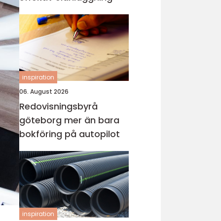
inspiration
06. August 2026
Redovisningsbyrå
göteborg mer än bara
bokföring på autopilot
inspiration