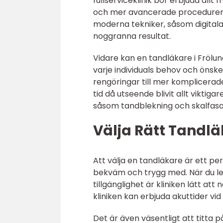
fullserviceklinik bör erbjuda allt
och mer avancerade procedurer s
moderna tekniker, såsom digital
noggranna resultat.
Vidare kan en tandläkare i Fröl
varje individuals behov och önske
rengöringar till mer komplicerad
tid då utseende blivit allt viktiga
såsom tandblekning och skalfasad
Välja Rätt Tandlä
Att välja en tandläkare är ett per
bekväm och trygg med. När du let
tillgänglighet är kliniken lätt at
kliniken kan erbjuda akuttider vid
Det är även väsentligt att titta 