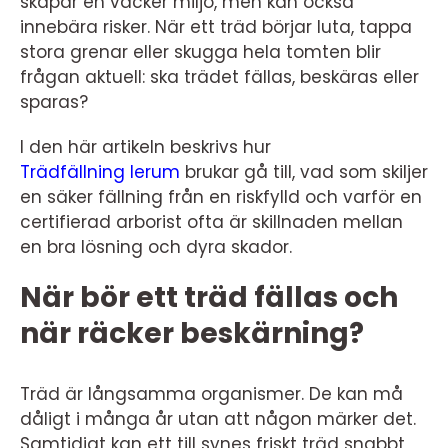
skapar en vacker miljö, men kan också
innebära risker. När ett träd börjar luta, tappa
stora grenar eller skugga hela tomten blir
frågan aktuell: ska trädet fällas, beskäras eller
sparas?
I den här artikeln beskrivs hur
Trädfällning lerum
brukar gå till, vad som skiljer
en säker fällning från en riskfylld och varför en
certifierad arborist ofta är skillnaden mellan
en bra lösning och dyra skador.
När bör ett träd fällas och
när räcker beskärning?
Träd är långsamma organismer. De kan må
dåligt i många år utan att någon märker det.
Samtidigt kan ett till synes friskt träd snabbt