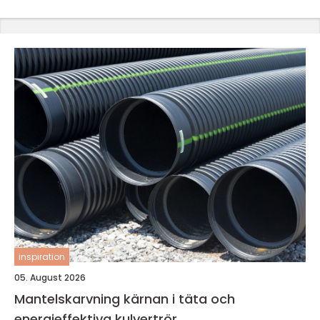
inspiration
05. August 2026
Mantelskarvning kärnan i täta och
energieffektiva kulvertrör